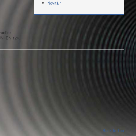
Novità 1
rantire
 UNI EN 124.
Back to Top