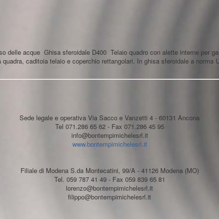
lusso delle acque Ghisa sferoidale D400 Telaio quadro con alette interne per ga
va quadra, caditoia telaio e coperchio rettangolari. In ghisa sferoidale a norma
Sede legale e operativa Via Sacco e Vanzetti 4 - 60131 Ancona
Tel 071.286 65 62 - Fax 071.286 45 95
info@bontempimichelesrl.it
www.bontempimichelesrl.it
Filiale di Modena S.da Montecatini, 99/A - 41126 Modena (MO)
Tel. 059 787 41 49 - Fax 059 839 65 81
lorenzo@bontempimichelesrl.it
filippo@bontempimichelesrl.it