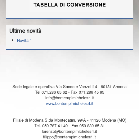
Ultime novità
Novità 1
acquedotti
gasdotti
fognature
antincendio
depurazione
chiusini in ghisa
caditoie in ghisa
tubi in ghisa
raccordi in ghisa
tubi in acciaio
raccordi in acciaio
valvole in ghisa
tubi in pvc
raccordi in pvc
tubi in polietilene
raccordi in polietilene
valvole di derivazione
allacci gas
allacci acqua
raccorderia elettrosaldabile
paratoie
valvole di non ritorno
tubi pluviali in ghisa
sfiati
giunti universali
serbatoi in polietilene
idranti antincendio
cassette antincendio
canali in cemento
canali in polietilene
valvole antiriflusso
collari riparazioni inox
saracinesche in ghisa
Sede legale e operativa Via Sacco e Vanzetti 4 - 60131 Ancona
Tel 071.286 65 62 - Fax 071.286 45 95
info@bontempimichelesrl.it
www.bontempimichelesrl.it
Filiale di Modena S.da Montecatini, 99/A - 41126 Modena (MO)
Tel. 059 787 41 49 - Fax 059 839 65 81
lorenzo@bontempimichelesrl.it
filippo@bontempimichelesrl.it